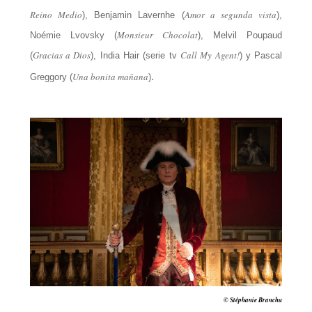
Reino Medio
Amor a segunda vista
), Benjamin Lavernhe (
),
Monsieur Chocolat
Noémie Lvovsky (
), Melvil Poupaud
Gracias a Dios
Call My Agent!
(
), India Hair (serie tv
) y Pascal
.
Una bonita mañana
Greggory (
)
© Stéphanie Branchu