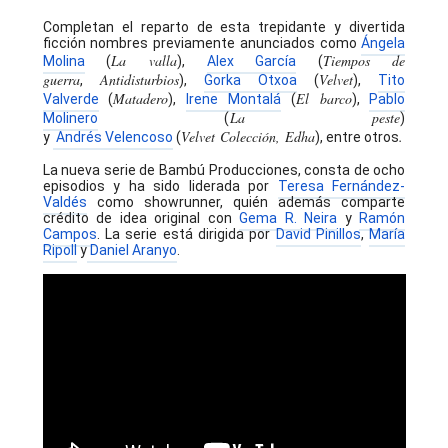
Completan el reparto de esta trepidante y divertida
ficción nombres previamente anunciados como
Ángela
La valla
Tiempos de
Molina
(
),
Alex García
(
guerra
Antidisturbios
Velvet
,
),
Gorka
Otxoa
(
),
Tito
Matadero
El barco
Valverde
(
),
Irene
Montalá
(
),
Pablo
La peste
Molinero
(
)
Velvet
Colección,
Edha
.
y
Andrés
Velencoso
(
), entre otros
La nueva serie de Bambú Producciones, consta de ocho
episodios y ha sido liderada por
Teresa Fernández-
Valdés
como
showrunner
, quién además comparte
crédito de idea original con
Gema R. Neira
y
Ramón
Campos
. La serie está dirigida por
David Pinillos
,
María
Ripoll
y
Daniel
Aranyo
.