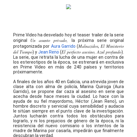
Prime Video ha desvelado hoy el
teaser
trailer
de la serie
Un asunto privado,
original
la próxima serie original
Malnazidos
El Ministerio
protagonizada por
Aura Garrido
(
,
del Tiempo
El perfecto asesino, Azul profundo
) y
Jean Reno
(
).
La serie, que retrata la lucha de una mujer en contra de
los estereotipos de la época, se estrenará en exclusiva
en Prime Video en más de 240 países y territorios
próximamente.
A finales de los años 40 en Galicia, una atrevida joven de
clase alta con alma de policía, Marina Quiroga (Aura
Garrido), se propone dar caza al asesino en serie que
acecha desde hace meses la ciudad. Lo hace con la
ayuda de su fiel mayordomo, Héctor (Jean Reno), un
hombre discreto y servicial cuya sensibilidad y audacia
le sitúan siempre en el punto clave de la investigación.
Juntos lucharán contra todos los obstáculos para
lograrlo, y ni los prejuicios de género de la época, ni la
resistencia del nuevo comisario o los intentos de la
madre de Marina por casarla, impedirán que finalmente
descubran la verdad.