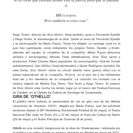
ir.
HH es teatro.
Pero también es otra cosa”.
Hoax Hamlet
Hugo Torres, director de
, firma también, junto a Fernando Epelde
y Diego Anido, la dramaturgia de la obra. Sobre el texto de Fernando Epelde
y la escenografía de Marta Pazos, Torres ha dirigido un montaje coral en el
que han participado como intérpretes los propios Torres, Epelde y Anido;
además del equipo al completo de la compañía: Marta Pazos (directora
artística y escenógrafa), Montse Triola (distribuidora), Jose Díaz (actor y
productor), Pablo Chaves Maza (ayudante de escenografía), Vicente Conde
(administrador), Iván Núñez Casal (iluminador) y David Rodríguez (sonido). De
Hoax Hamlet
esta forma,
cierra un círculo abierto hace quince años con el
Periferia
primer espectáculo de la compañía,
, en el que las y los intérpretes
eran las y los miembros de la compañía. La creación ha contado con la
música original de Mariña Paz Otero, Tom Archi y Hugo Torres. El estreno
Hoax Hamlet
de
esta noche ha tenido lugar en el marco del Festival Escenas
do Cambio, en la Cidade da Cultura de Santiago de Compostela.
GIRA DE ‘OTHELLO’
El público tiene todavía la oportunidad de ver en gira una de las últimas
Othello,
creaciones de Voadora:
dirigida por Marta Pazos, que las próximas
semanas visitará el 39º Heidelberg Stückemarkt Festival (8 de mayo), el Teatro
Nacional São João de Porto (21 y 22 de mayo), el Pazo da Cultura de Narón
(28 de mayo) y el Teatro Principal de Ourense (9 de junio).
Othello
es una revisión trasgresora de la obra de Shakespeare, celebrada por
el público y la crítica desde su estreno absoluto en Madrid en mayo de 2021.