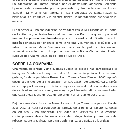
La adaptación del libreto, firmada por el dramaturgo orensano Fernando
Epelde, está atravesada por la posverdad y las violencias machistas.
También, tal y como es habitual en las propuestas de Marta Pazos, la
hibridación de lenguajes y la plástica tienen un protagonismo especial en la
escena.
El espectáculo, una coproducción de Voadora con la MIT Ribadavia, el Teatro
de La Abadía y el Teatro Nacional São João de Porto, ha querido poner el
Othello
foco en los
personajes femeninos
y atacar la crudeza de
desde la
pulsión generada por binomios como la verdad y la mentira o lo público y lo
íntimo. La actriz María Vázquez se mete en la piel de Desdémona,
acompañada sobre las tablas por los intérpretes Pablo Chaves, Ana Esmith
(Miss Beige), Chumo Mata, Hugo Torres y Diego Anido.
SOBRE LA COMPAÑÍA
Una mirada irreverente y una cuidada puesta en escena han caracterizado el
trabajo de Voadora a lo largo de estos 15 años de trayectoria. La compañía
gallega, fundada por Marta Pazos, Hugo Torres y Jose Díaz en 2007, apostó
desde sus inicios por la investigación en la creación contemporánea a través
de un equipo formado por artistas complementarios de diferentes disciplinas
(artes plásticas, música, cine y escena), cuya hibridación dio, como resultado,
que cada pieza fuese un acto de profundo y sincero amor por el arte.
Bajo la dirección artística de Marta Pazos y Hugo Torres, y la producción de
troupe
Jose Díaz, la
ha sorteado las trampas de la periferia, transformándolas
en virtudes, y ha transitado por todas las vertientes de la creación
contemporánea desde la visión ética del trabajo teatral y una profunda
reflexión sobre la realidad, pero sin perder nunca sus señas de identidad.