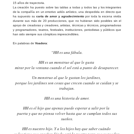
15 años de trayectoria.
La creación ha puesto sobre las tablas a todas y todos las y los integrantes
de la compañía en un emotivo adiós artístico, una despedida en directo que
ha supuesto su
carta de amor y agradecimiento
por toda la escena vivida
durante sus más de 20 producciones, que no hubieran sido posibles sin el
apoyo de creadoras y creadores, artistas, técnicas y técnicos, programadoras
y programadores, teatros, festivales, instituciones, periodistas y públicos que
han sido siempre sus cómplices imprescindibles.
En palabras de
Voadora
:
“HH es una fábula.
HH es un monstruo al que le gusta
mirar por la ventana cuando el sol está a punto de desaparecer.
Un monstruo al que le gustan los jardines,
porque los jardines son cosas que crecen cuando se cuidan y se
trabajan.
HH es una historia de amor.
HH es el hijo que apenas puede esperar a salir por la
puerta y que no piensa volver hasta que se cumplan todos sus
sueños.
HH es nuestro hijo. Y a los hijos hay que saber cuándo
se les tiene que enseñar dónde está la puerta para que se puedan