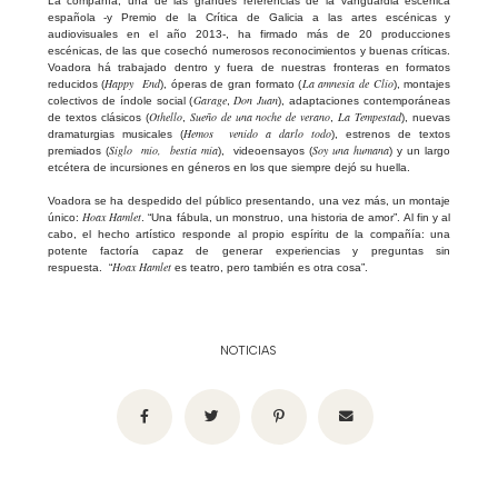
La compañía, una de las grandes referencias de la vanguardia escénica
española -y Premio de la Crítica de Galicia a las artes escénicas y
audiovisuales en el año 2013-, ha firmado más de 20 producciones
escénicas, de las que cosechó numerosos reconocimientos y buenas críticas.
Voadora há trabajado dentro y fuera de nuestras fronteras en formatos
Happy End
La amnesia de Clío
reducidos (
), óperas de gran formato (
), montajes
Garage
Don Juan
colectivos de índole social (
,
), adaptaciones contemporáneas
Othello
Sueño de una noche de verano
La Tempestad
de textos clásicos (
,
,
), nuevas
Hemos venido a darlo todo
dramaturgias musicales (
), estrenos de textos
Siglo mío, bestia mía
Soy una humana
premiados (
), videoensayos (
) y un largo
etcétera de incursiones en géneros en los que siempre dejó su huella.
Voadora se ha despedido del público presentando, una vez más, un montaje
Hoax Hamlet
único:
. “Una fábula, un monstruo, una historia de amor”. Al fin y al
cabo, el hecho artístico responde al propio espíritu de la compañía: una
potente factoría capaz de generar experiencias y preguntas sin
Hoax Hamlet
respuesta. “
es teatro, pero también es otra cosa”.
NOTICIAS