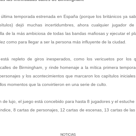
a última temporada estrenada en España (porque los británicos ya s
pítulos) dejó muchas incertidumbres, ahora cualquier jugador d
illa de la más ambiciosa de todas las bandas mafiosas y ejecutar el 
idez como para llegar a ser la persona más influyente de la ciudad.
stá repleto de giros inesperados, como los vericuetos por los 
 calles de Birmingham, y rinde homenaje a la mítica primera tempor
personajes y los acontecimientos que marcaron los capítulos iniciales
llos momentos que la convirtieron en una serie de culto.
de lujo, el juego está concebido para hasta 8 jugadores y el estuche c
índice, 8 cartas de personajes, 12 cartas de escenas, 13 cartas de la
NOTICIAS