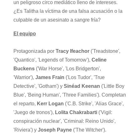
un peligroso circo mediático lleno de intereses.
¿Es Talitha la víctima de una falsa acusación o la
culpable de un asesinato a sangre fría?
El equipo
Protagonizada por
Tracy Ifeachor
('Treadstone',
'Quantico', 'Legends of Tomorrow'),
Celine
Buckens
('War Horse', 'Los Bridgerton',
'Warrior'),
James Frain
('Los Tudor', 'True
Detective', 'Gotham') y
Sinéad Keenan
('Little Boy
Blue', 'Being Human', 'Three Families'). Completan
el reparto,
Kerr Logan
('C.B. Strike', 'Alias Grace',
'Juego de tronos'),
Lolita Chakrabarti
('Vigil:
conspiración nuclear', 'Criminal: Reino Unido',
'Riviera') y
Joseph Payne
('The Witcher').