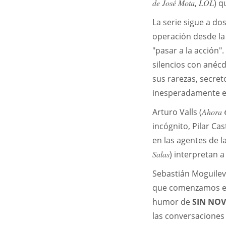
de José Mota
,
LOL
) q
La serie sigue a do
operación desde la 
"pasar a la acción"
silencios con anéc
sus rarezas, secre
inesperadamente en
Arturo Valls (
Ahora 
incógnito, Pilar Cas
en las agentes de l
Salas
) interpretan a
Sebastián Moguilev
que comenzamos es
humor de
SIN NO
las conversaciones