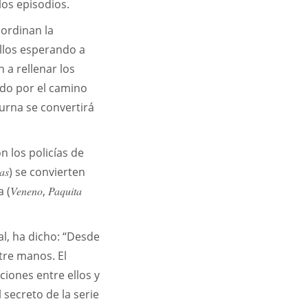
 los episodios.
oordinan la
ellos esperando a
 a rellenar los
ndo por el camino
urna se convertirá
on los policías de
tas
) se convierten
 (
Veneno
,
Paquita
l, ha dicho: “Desde
re manos. El
ciones entre ellos y
secreto de la serie