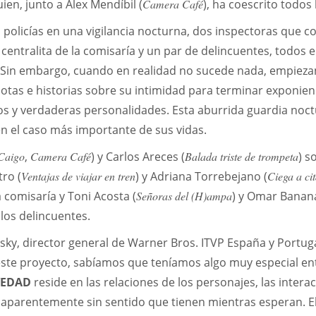
uien, junto a Álex Mendíbil (
Camera Café
), ha coescrito todos
s policías en una vigilancia nocturna, dos inspectoras que c
centralita de la comisaría y un par de delincuentes, todos 
. Sin embargo, cuando en realidad no sucede nada, empiezan
dotas e historias sobre su intimidad para terminar exponie
tos y verdaderas personalidades. Esta aburrida guardia noct
 el caso más importante de sus vidas.
Caigo
,
Camera Café
) y Carlos Areces (
Balada triste de trompeta
) s
tro (
Ventajas de viajar en tren
) y Adriana Torrebejano (
Ciega a ci
a comisaría y Toni Acosta (
Señoras del (H)ampa
) y Omar Banana
 los delincuentes.
sky, director general de Warner Bros. ITVP España y Portuga
te proyecto, sabíamos que teníamos algo muy especial ent
VEDAD
reside en las relaciones de los personajes, las interac
 aparentemente sin sentido que tienen mientras esperan. El 