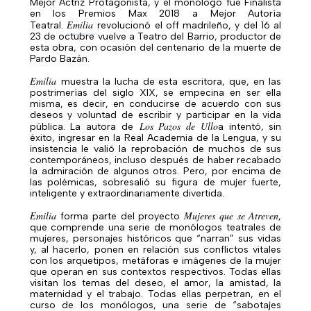
Mejor Actriz Protagonista, y el monólogo fue Finalista
en los Premios Max 2018 a Mejor Autoría
Emilia
Teatral.
revolucionó el off madrileño, y del 16 al
23 de octubre vuelve a Teatro del Barrio, productor de
esta obra, con ocasión del centenario de la muerte de
Pardo Bazán.
Emilia
muestra la lucha de esta escritora, que, en las
postrimerías del siglo XIX, se empecina en ser ella
misma, es decir, en conducirse de acuerdo con sus
deseos y voluntad de escribir y participar en la vida
Los Pazos de Ullo
pública. La autora de
a intentó, sin
éxito, ingresar en la Real Academia de la Lengua, y su
insistencia le valió la reprobación de muchos de sus
contemporáneos, incluso después de haber recabado
la admiración de algunos otros. Pero, por encima de
las polémicas, sobresalió su figura de mujer fuerte,
inteligente y extraordinariamente divertida.
Emilia
Mujeres que se Atreven
forma parte del proyecto
,
que comprende una serie de monólogos teatrales de
mujeres, personajes históricos que “narran” sus vidas
y, al hacerlo, ponen en relación sus conflictos vitales
con los arquetipos, metáforas e imágenes de la mujer
que operan en sus contextos respectivos.
Todas ellas
visitan los temas del deseo, el amor, la amistad, la
maternidad y el trabajo.
Todas ellas perpetran, en el
curso de los monólogos, una serie de “sabotajes