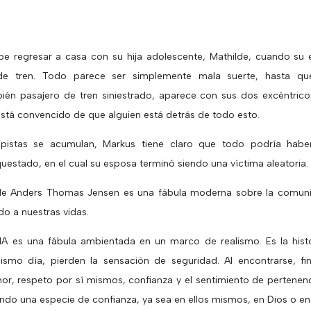
ebe regresar a casa con su hija adolescente, Mathilde, cuando s
 de tren. Todo parece ser simplemente mala suerte, hasta qu
én pasajero de tren siniestrado, aparece con sus dos excéntrico
stá convencido de que alguien está detrás de todo esto.
pistas se acumulan, Markus tiene claro que todo podría haber
estado, en el cual su esposa terminó siendo una víctima aleatoria.
e Anders Thomas Jensen es una fábula moderna sobre la comunid
do a nuestras vidas.
IA es una fábula ambientada en un marco de realismo. Es la hist
ismo día, pierden la sensación de seguridad. Al encontrarse, fi
or, respeto por sí mismos, confianza y el sentimiento de pertenenc
do una especie de confianza, ya sea en ellos mismos, en Dios o en 