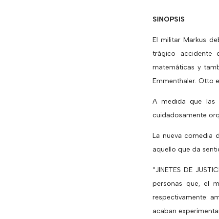
SINOPSIS
El militar Markus d
trágico accidente
matemáticas y tambi
Emmenthaler. Otto e
A medida que las 
cuidadosamente orqu
La nueva comedia d
aquello que da senti
“JINETES DE JUSTIC
personas que, el m
respectivamente: am
acaban experimentan