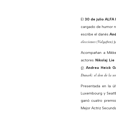
El
30 de julio ALF
cargado de humor n
escribe el danés
And
elecciones
(Valgaften)
j
Acompañan a Mikkel
actores
Nikolaj Lie
Q
,
Andrea Heick G
Dunark: el don de la se
Presentada en la ú
Luxembourg y Seattl
ganó cuatro premio
Mejor Actriz Secund