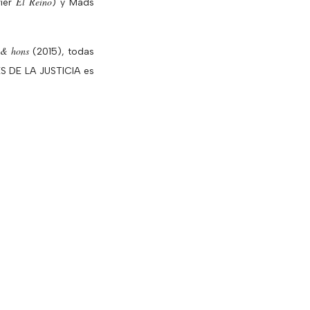
El Reino
rier
) y Mads
& hons
(2015), todas
ES DE LA JUSTICIA es