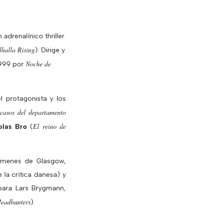
n adrenalínico thriller
halla Rising
). Dirige y
Noche de
1999 por
el protagonista y los
casos del departamento
El reino de
olas Bro
(
támenes de Glasgow,
la crítica danesa) y
para Lars Brygmann,
eadhunters
).