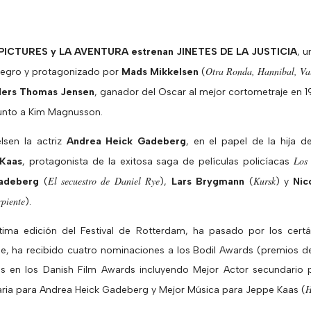
A PICTURES y LA AVENTURA estrenan JINETES DE LA JUSTICIA
, u
Otra Ronda, Hannibal, Val
egro y protagonizado por
Mads Mikkelsen
(
ers Thomas Jensen
, ganador del Oscar al mejor cortometraje en 
unto a Kim Magnusson.
sen la actriz
Andrea Heick Gadeberg
, en el papel de la hija d
Los 
 Kaas
, protagonista de la exitosa saga de películas policíacas
El secuestro de Daniel Rye
Kursk
adeberg
(
),
Lars Brygmann
(
) y
Nic
rpiente
).
ltima edición del Festival de Rotterdam, ha pasado por los cer
e, ha recibido cuatro nominaciones a los Bodil Awards (premios de 
s en los Danish Film Awards incluyendo Mejor Actor secundario 
H
aria para Andrea Heick Gadeberg y Mejor Música para Jeppe Kaas (