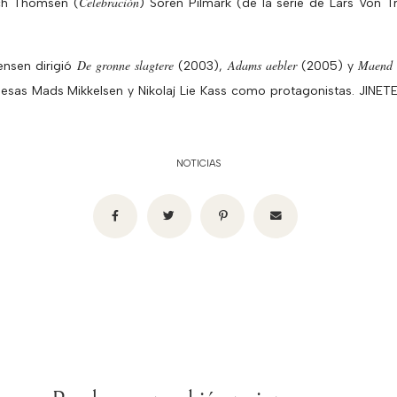
Celebración
ich Thomsen (
) Soren Pilmark (de la serie de Lars Von T
De gronne slagtere
Adams aebler
Maend 
nsen dirigió
(2003),
(2005) y
anesas Mads Mikkelsen y Nikolaj Lie Kass como protagonistas. JINET
NOTICIAS