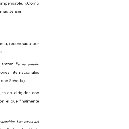
lo impensable. ¿Cómo
omas Jensen.
arca, reconocido por
s.
En un mundo
cuentran
ones internacionales
one Scherfig.
jes co-dirigidos con
on el que finalmente
edención: Los casos del