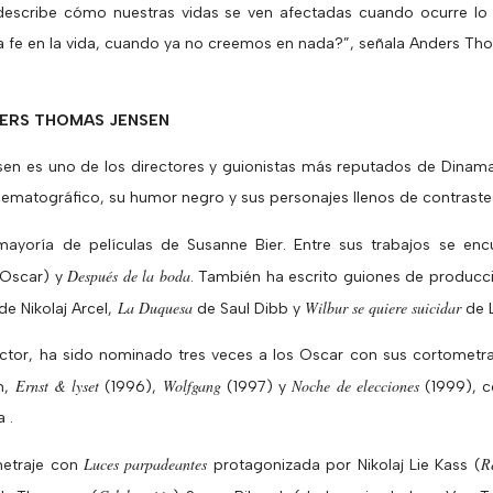
a describe cómo nuestras vidas se ven afectadas cuando ocurre 
fe en la vida, cuando ya no creemos en nada?”, señala Anders Th
DERS THOMAS JENSEN
n es uno de los directores y guionistas más reputados de Dinam
nematográfico, su humor negro y sus personajes llenos de contraste
 mayoría de películas de Susanne Bier. Entre sus trabajos se en
Después de la boda
 Oscar) y
. También ha escrito guiones de producci
La Duquesa
Wilbur se quiere suicidar
de Nikolaj Arcel,
de Saul Dibb y
de L
ector, ha sido nominado tres veces a los Oscar con sus cortometra
Ernst & lyset
Wolfgang
Noche de elecciones
n,
(1996),
(1997) y
(1999), c
a .
Luces parpadeantes
R
metraje con
protagonizada por Nikolaj Lie Kass (