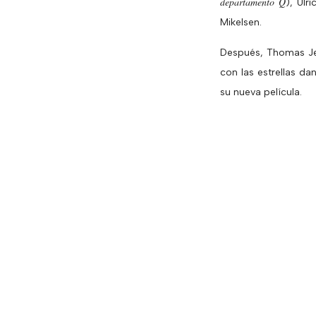
departamento Q
), Ulr
Mikelsen.
Después, Thomas Je
con las estrellas d
su nueva película.