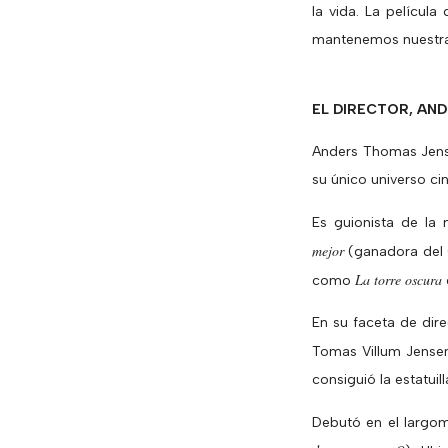
la vida. La películ
mantenemos nuestra 
EL DIRECTOR, AN
Anders Thomas Jense
su único universo ci
Es guionista de la
mejor
(ganadora del
La torre oscura
como
En su faceta de dir
Tomas Villum Jense
consiguió la estatuill
Debutó en el largo