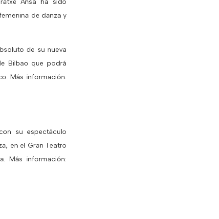
Iratxe Ansa ha sido
 femenina de danza y
absoluto de su nueva
 de Bilbao que podrá
sco. Más información:
con su espectáculo
nza, en el Gran Teatro
za. Más información: