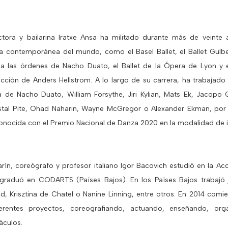
ctora y bailarina Iratxe Ansa ha militado durante más de veinte
 contemporánea del mundo, como el Basel Ballet, el Ballet Gulbe
 a las órdenes de Nacho Duato, el Ballet de la Ópera de Lyon y 
rección de Anders Hellstrom. A lo largo de su carrera, ha trabajad
a de Nacho Duato, William Forsythe, Jiri Kylian, Mats Ek, Jacopo 
stal Pite, Ohad Naharin, Wayne McGregor o Alexander Ekman, por
onocida con el Premio Nacional de Danza 2020 en la modalidad de i
larín, coreógrafo y profesor italiano Igor Bacovich estudió en la A
 graduó en CODARTS (Países Bajos). En los Países Bajos trabajó
, Krisztina de Chatel o Nanine Linning, entre otros. En 2014 comi
ferentes proyectos, coreografiando, actuando, enseñando, org
áculos.