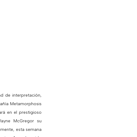
d de interpretación,
mpañía Metamorphosis
rá en el prestigioso
 Wayne McGregor su
isamente, esta semana