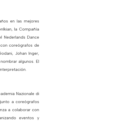
 años en las mejores
nlkian, la Compañía
el Nederlands Dance
o con coreógrafos de
Godani, Johan Inger,
 nombrar algunos. El
nterpretación.
ccademia Nazionale di
 junto a coreógrafos
enza a colaborar con
anizando eventos y