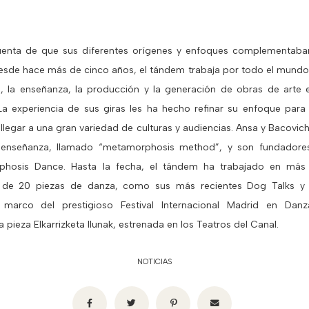
enta de que sus diferentes orígenes y enfoques complementaba
. Desde hace más de cinco años, el tándem trabaja por todo el mun
le, la enseñanza, la producción y la generación de obras de arte
 La experiencia de sus giras les ha hecho refinar su enfoque para
llegar a una gran variedad de culturas y audiencias. Ansa y Bacovic
enseñanza, llamado “metamorphosis method”, y son fundadores 
hosis Dance. Hasta la fecha, el tándem ha trabajado en más
 de 20 piezas de danza, como sus más recientes Dog Talks y
 marco del prestigioso Festival Internacional Madrid en Da
 pieza Elkarrizketa Ilunak, estrenada en los Teatros del Canal.
NOTICIAS