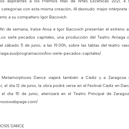
os aspirantes a los Premios Max de Artes Escénicas 2021, e 
 categorías con esta misma creación, Al desnudo: mejor intérprete
junto a su compañero Igor Bacovich.
 fin de semana, Iratxe Ansa e Igor Bacovich presentan el estreno 
Los siete pecados capitales, una producción del Teatro Arriaga
 el sábado 5 de junio, a las 19.00h, sobre las tablas del teatro va
riaga.eus/programacion/los-siete-pecados-capitales/.
, Metamorphosis Dance viajará también a Cádiz y a Zaragoza 
Así, el día 12 de junio, la obra podrá verse en el Festival Cádiz en Da
, el día 15 de junio, aterrizará en el Teatro Principal de Zarago
phosiswebpage.com/.
OSIS DANCE