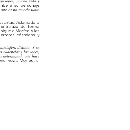
enciones, mucha vida y
cribe a su personaje
ue es no tenerle tanto
escritas. Aclamada a
 entrelaza de forma
sigue a Morfeo y las
 errores cósmicos y
atmósfera distinta. Y en
as cadencias y las voces,
era determinada que hace
ner voz a Morfeo, el