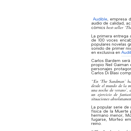
Audible
, empresa d
audio de calidad, ac
best-seller
‘
Th
cómics
La primera entrega
de 100 voces enca
populares novelas gr
sonido de primer niv
en exclusiva en
Audi
Carlos
Bardem
será 
propio Neil
Gaiman
e
personajes protagon
Carlos Di
Blasi
comple
“En ‘
The
Sandman
’ h
desde el mundo de la mi
una noche de verano’, d
un ejercicio de fanta
situaciones absolutamen
La popular serie de
física de la Muerte 
hermano menor, Mor
fugarse, Morfeo em
reino.