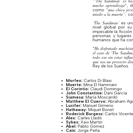
‘
The
Sandman
’ es bá
“
mucho aprendizaje
”, d
“una chica jov
como
miedo a la muerte”,
co
‘
The
Sandman
’
es un
nivel global por s
impecable la ficció
personas y lugares
humanos que ha come
He disfrutado muchísim
“
el caso de ‘
The
Sandm
todo eso sin estar infl
que sea un proyecto di
Rey de los Sueños.
Morfeo:
Carlos Di
Blasi
Muerte:
Mina El
Hammani
El Corintio:
Claudi
Domingo
John
Constantine
:
Dani García
Siamesa:
María
Moscardó
Matthew El Cuervo:
Abraham Agu
Lucifer:
Manuel Gimeno
Hathaway
:
Miquel Bonet
Roderick
Burgess
:
Carlos Vicent
Alex:
Carles
Lladó
Sykes
:
Xavi Martín
Abel:
Pablo Gómez
Caín:
Jorge Peña