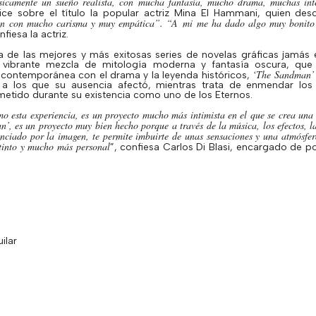
sicamente un sueño realista, con mucha fantasía, mucho drama, muchas int
ice sobre el título la popular actriz Mina El
Hammani
, quien des
en con mucho carisma y muy empática”. “A
mi
me ha dado algo muy bonito q
nfiesa la actriz.
a de las mejores y más exitosas series de novelas gráficas jamás 
u vibrante mezcla de mitología moderna y fantasía oscura, que
‘
The
Sandman
’
n contemporánea con el drama y la leyenda históricos,
 a los que su ausencia afectó, mientras trata de enmendar los
tido durante su existencia como uno de los Eternos.
o esta experiencia, es un proyecto mucho más intimista en el que se crea una 
an
’, es un proyecto muy bien hecho porque a través de la música, los efectos, l
uenciado por la imagen, te permite imbuirte de unas sensaciones y una atmósf
stinto y mucho más personal
”, confiesa Carlos Di
Blasi
, encargado de po
ilar
e