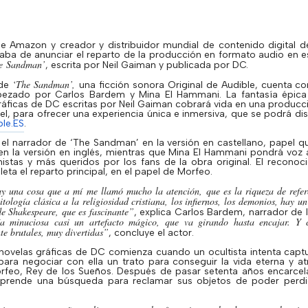
e Amazon y creador y distribuidor mundial de contenido digital d
aba de anunciar el reparto de la producción en formato audio en e
e
Sandman
’
, escrita por Neil
Gaiman
y publicada por DC.
‘
The
Sandman
’,
 de
una ficción sonora Original de Audible, cuenta c
bezado por Carlos
Bardem
y Mina El
Hammani
. La fantasía épic
áficas de DC escritas por Neil
Gaiman
cobrará vida en una producc
el, para ofrecer una experiencia única e
inmersiva
, que se podrá di
ble.ES
.
el narrador de ‘
The
Sandman
’ en la versión en castellano, papel q
n la versión en inglés, mientras que Mina El
Hammani
pondrá voz a
istas y más queridos por los fans de la obra original. El reconoc
ta el reparto principal, en el papel de Morfeo.
ay una cosa que a mí me llamó mucho la atención, que es la riqueza de refe
tología clásica a la religiosidad cristiana, los infiernos, los demonios, hay u
e Shakespeare, que es fascinante”
, explica Carlos
Bardem
, narrador de 
sía minuciosa casi un artefacto mágico, que va girando hasta encajar. Y 
te brutales, muy divertidas”
, concluye el actor.
 novelas gráficas de DC comienza cuando un ocultista intenta captu
para negociar con ella un trato para conseguir la vida eterna y a
feo, Rey de los Sueños. Después de pasar setenta años encarcela
prende una búsqueda para reclamar sus objetos de poder perdid