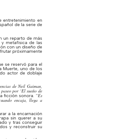
e entretenimiento en
spañol de la serie de
on un reparto de más
a y metafísica de las
ión con un diseño de
sfrutar próximamente
ue se reservó para el
 Muerte, uno de los
ido actor de doblaje
rencias de Neil
Gaiman
,
n paseo por ‘El sueño de
“Es
la ficción sonora.
cuando encaja, llega a
rar a la encarnación
trapa sin querer a su
do y tras conseguir
os y reconstruir su