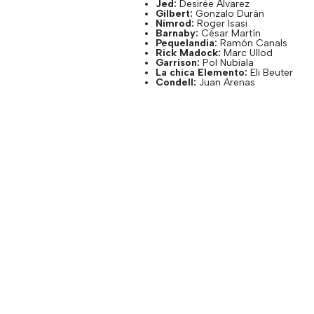
Jed
:
Desirée
Alvarez
Gilbert:
Gonzalo Durán
Nimrod
:
Roger Isasi
Barnaby
:
César Martín
Pequelandia
:
Ramón Canals
Rick
Madock
:
Marc
Ullod
Garrison
:
Pol
Nubiala
La chica Elemento:
Eli
Beuter
Condell
:
Juan Arenas