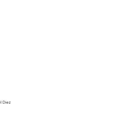
a
l Diez