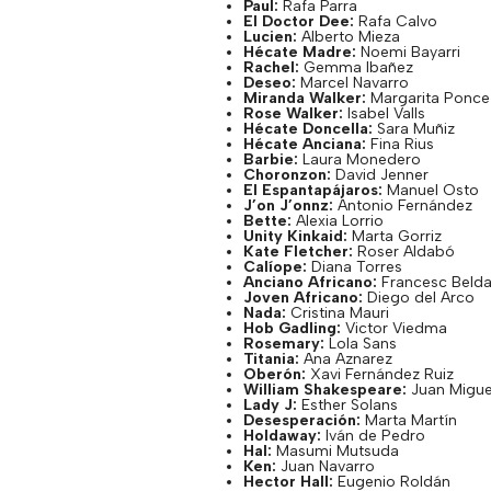
Paul:
Rafa Parra
El Doctor
Dee
:
Rafa Calvo
Lucien
:
Alberto
Mieza
Hécate Madre:
Noemi
Bayarri
Rachel:
Gemma
Ibañez
Deseo:
Marcel Navarro
Miranda Walker:
Margarita Ponce
Rose Walker:
Isabel Valls
Hécate Doncella:
Sara Muñiz
Hécate Anciana:
Fina
Rius
Barbie:
Laura Monedero
Choronzon
:
David
Jenner
El Espantapájaros:
Manuel
Osto
J’on
J’onnz
:
Antonio Fernández
Bette
:
Alexia
Lorrio
Unity
Kinkaid
:
Marta
Gorriz
Kate
Fletcher
:
Roser
Aldabó
Calíope:
Diana Torres
Anciano Africano:
Francesc
Beld
Joven Africano:
Diego del Arco
Nada:
Cristina
Mauri
Hob
Gadling
:
Victor
Viedma
Rosemary:
Lola Sans
Titania:
Ana
Aznarez
Oberón:
Xavi Fernández Ruiz
William Shakespeare:
Juan Migue
Lady J:
Esther
Solans
Desesperación:
Marta Martín
Holdaway
:
Iván de Pedro
Hal
:
Masumi
Mutsuda
Ken:
Juan Navarro
Hector
Hall:
Eugenio Roldán