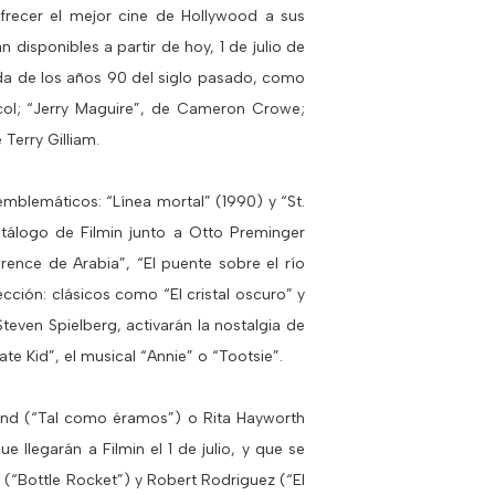
frecer el mejor cine de Hollywood a sus
 disponibles a partir de hoy, 1 de julio de
ada de los años 90 del siglo pasado, como
col; “Jerry Maguire”, de Cameron Crowe;
Terry Gilliam.
emblemáticos: “Línea mortal” (1990) y “St.
tálogo de Filmin junto a Otto Preminger
ence de Arabia”, “El puente sobre el río
ección: clásicos como “El cristal oscuro” y
teven Spielberg, activarán la nostalgia de
te Kid”, el musical “Annie” o “Tootsie”.
isand (“Tal como éramos”) o Rita Hayworth
 llegarán a Filmin el 1 de julio, y que se
 (“Bottle Rocket”) y Robert Rodriguez (“El