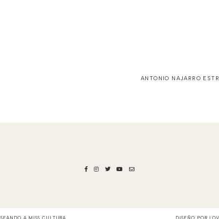
ANTONIO NAJARRO ESTR
ASEANDO A MISS CULTURA
.
DISEÑO POR
LO