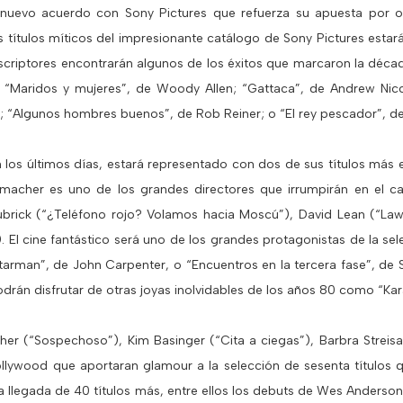
 nuevo acuerdo con Sony Pictures que refuerza su apuesta por o
 títulos míticos del impresionante catálogo de Sony Pictures estarán
 suscriptores encontrarán algunos de los éxitos que marcaron la déc
; “Maridos y mujeres”, de Woody Allen; “Gattaca”, de Andrew Nic
 “Algunos hombres buenos”, de Rob Reiner; o “El rey pescador”, de 
 los últimos días, estará representado con dos de sus títulos más 
macher es uno de los grandes directores que irrumpirán en el ca
ubrick (“¿Teléfono rojo? Volamos hacia Moscú”), David Lean (“Lawr
). El cine fantástico será uno de los grandes protagonistas de la sel
tarman”, de John Carpenter, o “Encuentros en la tercera fase”, de S
drán disfrutar de otras joyas inolvidables de los años 80 como “Kara
 Cher (“Sospechoso”), Kim Basinger (“Cita a ciegas”), Barbra Stre
lywood que aportaran glamour a la selección de sesenta títulos que
la llegada de 40 títulos más, entre ellos los debuts de Wes Anderson