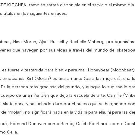
TE KITCHEN
, también estará disponible en el servicio el mismo día.
títulos en los siguientes enlaces:
ar, Nina Moran, Ajani Russell y Rachelle Vinberg, protagonistas d
jóvenes que navegan por sus vidas a través del mundo del skateb
) es fuerte y testaruda para bien y para mal. Honeybear (Moonbear) 
 emociones. Kirt (Moran) es una amante (para las mujeres), una l
Es la persona más graciosa del mundo, y aunque lo supiese le daría
 cuerpo de una niña bien que dejó la escuela de arte. Camille (Vinbe
el skate park, y ha luchado duro por el hueco que se ha ganado con 
e “molar”, no significará nada en la vida ni para ella, ni para las d
Farouk, Edmund Donovan como Bambi, Caleb Eberhardt como Donal
mo Celia.