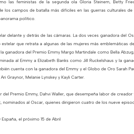
mo las feministas de la segunda ola Gloria Steinem, Betty Frieda
e los campos de batalla más difíciles en las guerras culturales de
panorama político.
ar delante y detrás de las cámaras. La dos veces ganadora del Osc
nco estelar que retrata a algunas de las mujeres más emblemáticas d
la ganadora del Premio Emmy Margo Martindale como Bella Abzug,
minada al Emmy a Elizabeth Banks como Jill Ruckelshaus y la gan
mbién cuenta con la ganadora del Emmy y el Globo de Oro Sarah Pa
ri Graynor, Melanie Lynskey y Kayli Carter.
r del Premio Emmy, Dahvi Waller, que desempeña labor de creador 
 nominados al Oscar, quienes dirigieron cuatro de los nueve episodi
 España, el próximo 15 de Abril