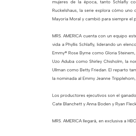
mujeres de la época, tanto Schlafly co
Ruckelshaus, la serie explora cómo uno d
Mayoría Moral y cambió para siempre el 
MRS. AMERICA cuenta con un equipo estel
vida a Phyllis Schlafly, liderando un ele
Emmy® Rose Byrne como Gloria Steinem, 
Uzo Aduba como Shirley Chisholm, la no
Ullman como Betty Friedan. El reparto ta
la nominada al Emmy Jeanne Tripplehorn, A
Los productores ejecutivos son el ganado
Cate Blanchett y Anna Boden y Ryan Fleck,
MRS. AMERICA llegará, en exclusiva a HBO