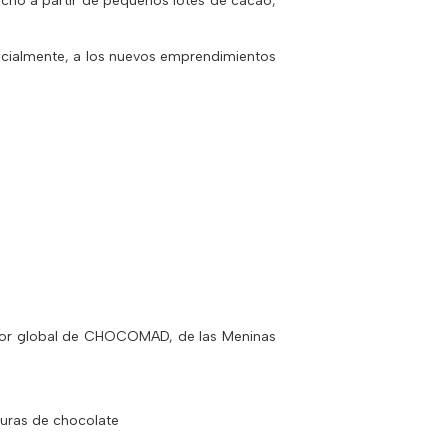
cho a partir de pequeños lotes de cacao,
pecialmente, a los nuevos emprendimientos
nador global de CHOCOMAD, de las Meninas
lturas de chocolate