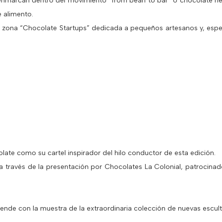
nmarcan dentro del movimiento “from bean to bar” o chocolate he
 alimento.
la zona “Chocolate Startups” dedicada a pequeños artesanos y, es
e como su cartel inspirador del hilo conductor de esta edición.
n a través de la presentación por Chocolates La Colonial, patroci
xtiende con la muestra de la extraordinaria colección de nuevas escu