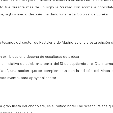
Pinto se suman para convertir a estas localidades en “Ciudades In
into fue durante mas de un siglo la “ciudad con aroma a chocolat
e, siglo y medio después, ha dado lugar a La Colonial de Eureka.
rtesanos del sector de Pastelería de Madrid se une a esta edici
n exhibidas una decena de esculturas de azúcar.
iniciativa de celebrar a partir del 13 de septiembre, el Día Interna
ate”; una acción que se complementa con la edición del Mapa d
este evento, para apoyar al sector.
la gran fiesta del chocolate, es el mítico hotel The Westin Palace