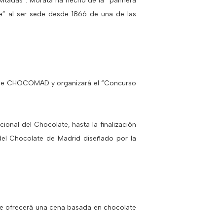
vitadas”. Morata ha hecho de la “palmera
e” al ser sede desde 1866 de una de las
ón de CHOCOMAD y organizará el “Concurso
cional del Chocolate, hasta la finalización
el Chocolate de Madrid diseñado por la
 que ofrecerá una cena basada en chocolate