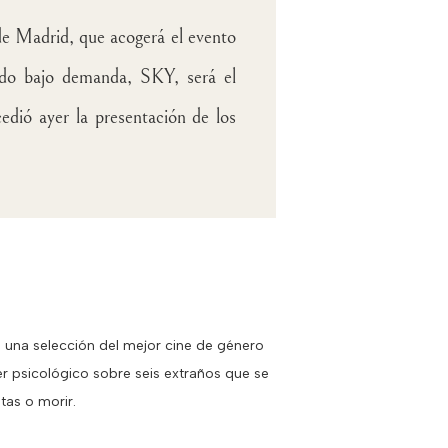
de Madrid, que acogerá el evento
ido bajo demanda, SKY, será el
cedió ayer la presentación de los
 una selección del mejor cine de género
er psicológico sobre seis extraños que se
tas o morir.