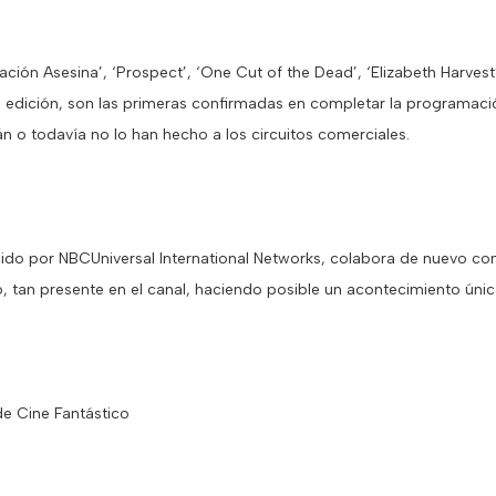
ión Asesina’, ‘Prospect’, ‘One Cut of the Dead’, ‘Elizabeth Harvest’ y 
a edición, son las primeras confirmadas en completar la programac
án o todavía no lo han hecho a los circuitos comerciales.
ucido por NBCUniversal International Networks, colabora de nuevo con
o, tan presente en el canal, haciendo posible un acontecimiento úni
de Cine Fantástico