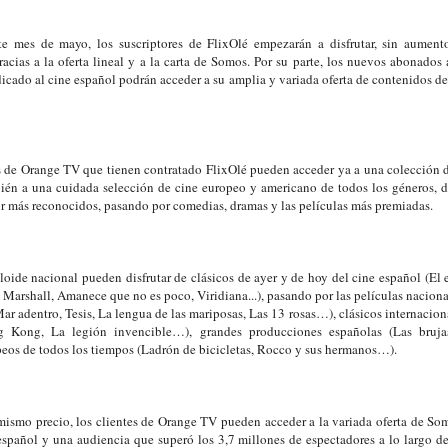
te mes de mayo, los suscriptores de FlixOlé empezarán a disfrutar, sin aumen
acias a la oferta lineal y a la carta de Somos. Por su parte, los nuevos abonados
ado al cine español podrán acceder a su amplia y variada oferta de contenidos de 
s de Orange TV que tienen contratado FlixOlé pueden acceder ya a una colección 
ién a una cuidada selección de cine europeo y americano de todos los géneros, d
ror más reconocidos, pasando por comedias, dramas y las películas más premiadas.
loide nacional pueden disfrutar de clásicos de ayer y de hoy del cine español (El 
Marshall, Amanece que no es poco, Viridiana...), pasando por las películas nacion
Mar adentro, Tesis, La lengua de las mariposas, Las 13 rosas…), clásicos internaci
g Kong, La legión invencible…), grandes producciones españolas (Las bruj
peos de todos los tiempos (Ladrón de bicicletas, Rocco y sus hermanos…).
mismo precio, los clientes de Orange TV pueden acceder a la variada oferta de Somo
español y una audiencia que superó los 3,7 millones de espectadores a lo largo d