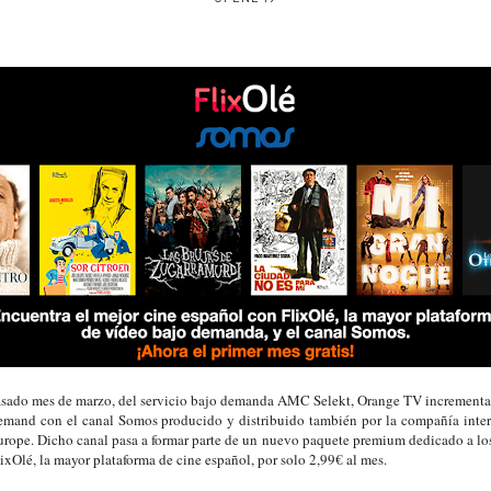
pasado mes de marzo, del servicio bajo demanda AMC Selekt, Orange TV incrementa
demand con el canal Somos producido y distribuido también por la compañía in
urope. Dicho canal pasa a formar parte de un nuevo paquete premium dedicado a lo
xOlé, la mayor plataforma de cine español, por solo 2,99€ al mes.