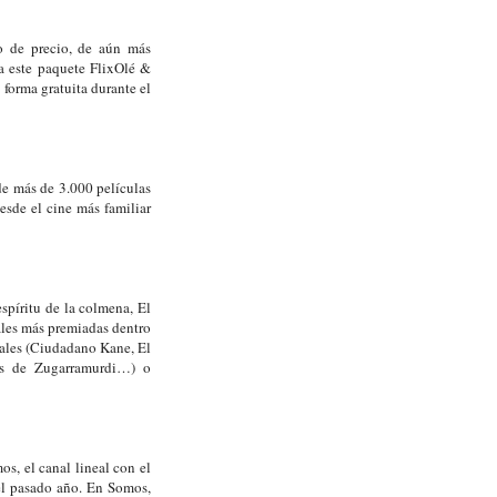
to de precio, de aún más
 a este paquete FlixOlé &
forma gratuita durante el
de más de 3.000 películas
esde el cine más familiar
espíritu de la colmena, El
ales más premiadas dentro
onales (Ciudadano Kane, El
as de Zugarramurdi…) o
s, el canal lineal con el
el pasado año. En Somos,