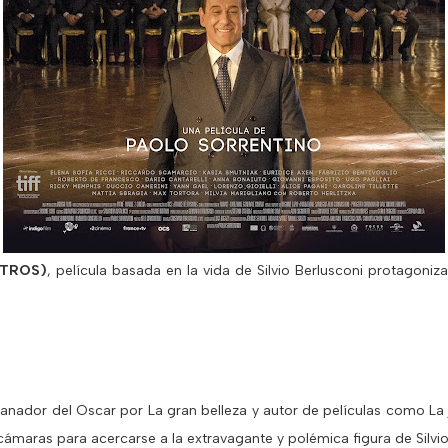
OTROS)
, película basada en la vida de Silvio Berlusconi protagoniz
ganador del Oscar por La gran belleza y autor de películas como La j
ámaras para acercarse a la extravagante y polémica figura de Silvio