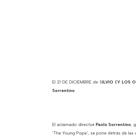
El 21 DE DICIEMBRE de S
ILVIO (Y LOS 
Sorrentino
.
El aclamado directo
r Paolo Sorrentino
, 
‘The Young Pope’, se pone detrás de las c