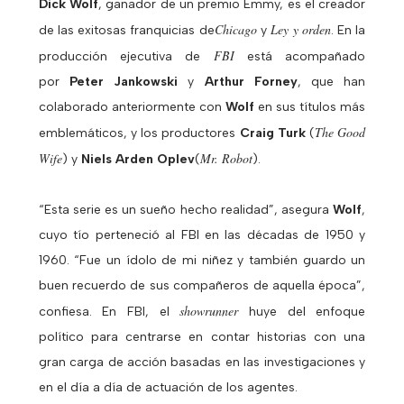
Dick Wolf
, ganador de un premio Emmy, es el creador
Chicago
Ley y orden
de
las exitosas franquicias de
y
. En la
FBI
producción ejecutiva de
está acompañado
por
Peter Jankowski
y
Arthur Forney
, que han
colaborado anteriormente con
Wolf
en sus títulos más
The Good
emblemáticos, y los productores
Craig Turk
(
Wife
Mr. Robot
) y
Niels Arden Oplev
(
).
“Esta serie es un sueño hecho realidad”, asegura
Wolf
,
cuyo tío perteneció al FBI en las décadas de 1950 y
1960. “Fue un ídolo de mi niñez y también guardo un
buen recuerdo de sus compañeros de aquella época”,
showrunner
confiesa. En FBI, el
huye del enfoque
político para centrarse en contar historias con una
gran carga de acción basadas en las investigaciones y
en el día a día de actuación de los agentes.